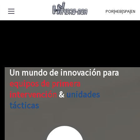
POR
|
HEB
|
SPA
|
EN
Un mundo de innovación para
equipos de primera
intervención
&
unidades
tácticas