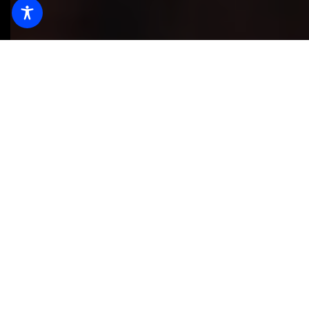
Apertura Táctica
Herramientas innovadoras para una
entrada rápida y silenciosa en cualquier
estructura
Más información