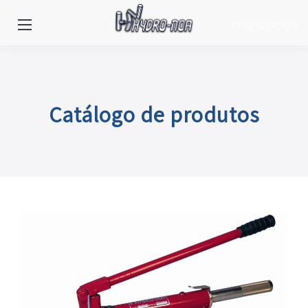
POR
|
HEB
|
SPA
|
EN
Catálogo de produtos